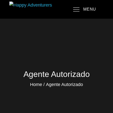
Skip
MENU
to
Happy Adventurers
The Fun Travel Agency
content
Agente Autorizado
Home
Agente Autorizado