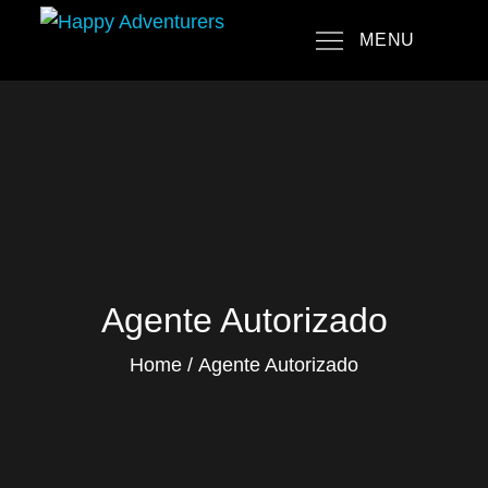
Skip
MENU
to
Happy Adventurers
The Fun Travel Agency
content
Agente Autorizado
Home
Agente Autorizado