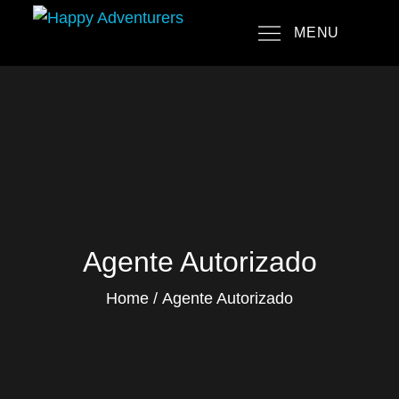
Skip
MENU
to
Happy Adventurers
The Fun Travel Agency
content
Agente Autorizado
Home
Agente Autorizado