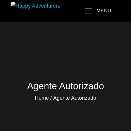
Skip
MENU
to
Happy Adventurers
The Fun Travel Agency
content
Agente Autorizado
Home
Agente Autorizado