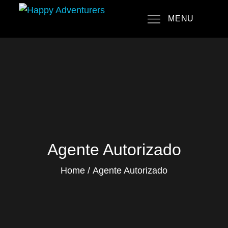
Skip
MENU
to
Happy Adventurers
The Fun Travel Agency
content
Agente Autorizado
Home
Agente Autorizado