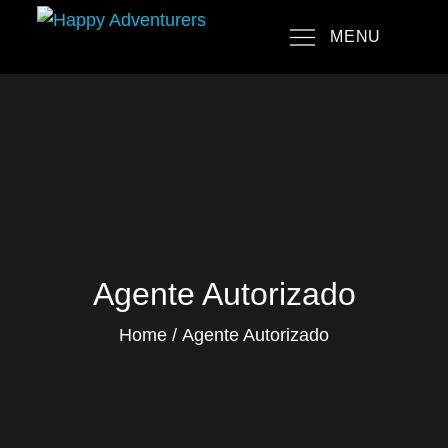
Skip
MENU
to
Happy Adventurers
The Fun Travel Agency
content
Agente Autorizado
Home
Agente Autorizado